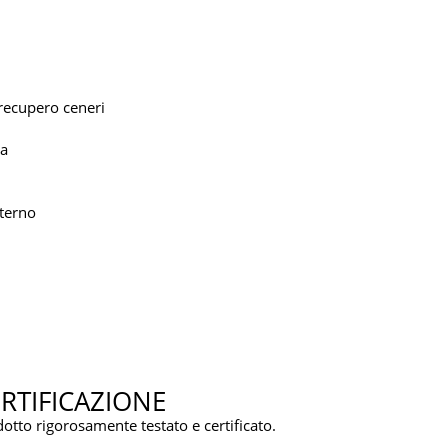
 recupero ceneri
za
terno
RTIFICAZIONE
otto rigorosamente testato e certificato.