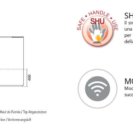
S
Il s
una 
per
dell
MO
Modu
succ