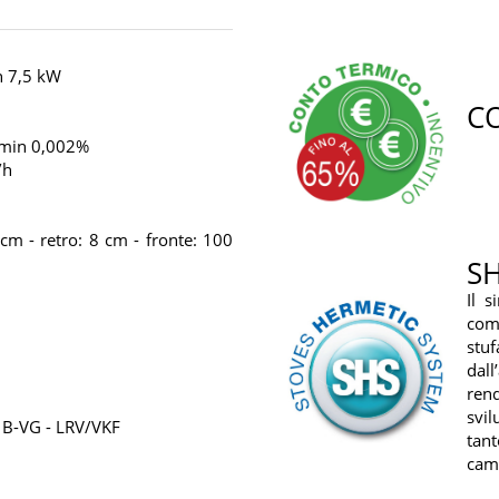
n 7,5 kW
C
Pmin 0,002%
/h
cm - retro: 8 cm - fronte: 100
S
Il 
com
stuf
dall
ren
svil
 B-VG - LRV/VKF
tan
came