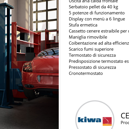
Uscita aria calda frontale
Serbatoio pellet da 40 kg
5 potenze di funzionamento
Display con menù a 6 lingue
Stufa ermetica
Cassetto cenere estraibile per
Maniglia rimovibile
Coibentazione ad alta efficien
Scarico fumi superiore
Termostato di sicurezza
Predisposizione termostato es
Pressostato di sicurezza
Cronotermostato
CE
Prod