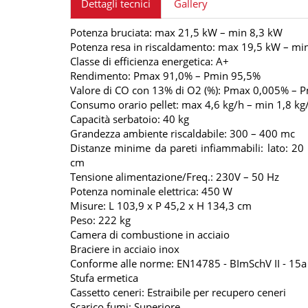
Dettagli tecnici
Gallery
Potenza bruciata: max 21,5 kW – min 8,3 kW
Potenza resa in riscaldamento: max 19,5 kW – mi
Classe di efficienza energetica: A+
Rendimento: Pmax 91,0% – Pmin 95,5%
Valore di CO con 13% di O2 (%): Pmax 0,005% – 
Consumo orario pellet: max 4,6 kg/h – min 1,8 kg
Capacità serbatoio: 40 kg
Grandezza ambiente riscaldabile: 300 – 400 mc
Distanze minime da pareti infiammabili: lato: 20 
cm
Tensione alimentazione/Freq.: 230V – 50 Hz
Potenza nominale elettrica: 450 W
Misure: L 103,9 x P 45,2 x H 134,3 cm
Peso: 222 kg
Camera di combustione in acciaio
Braciere in acciaio inox
Conforme alle norme: EN14785 - BImSchV II - 15a
Stufa ermetica
Cassetto ceneri: Estraibile per recupero ceneri
Scarico fumi: Superiore