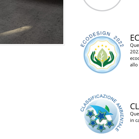
E
Que
202
ecoc
allo
CL
Ques
in c