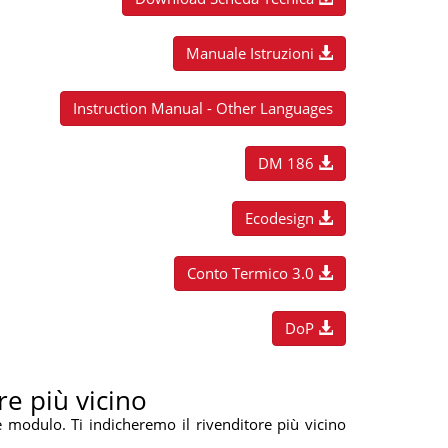
Manuale Istruzioni
Instruction Manual - Other Languages
DM 186
Ecodesign
Conto Termico 3.0
DoP
re più vicino
e modulo. Ti indicheremo il rivenditore più vicino