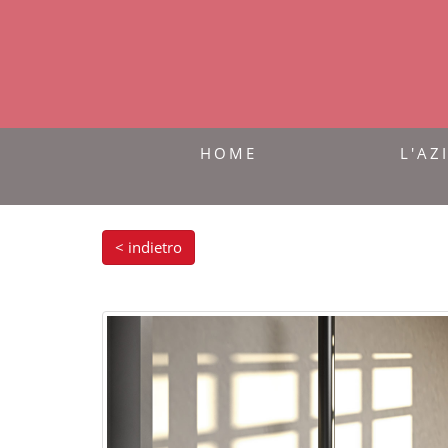
HOME
L'AZ
< indietro