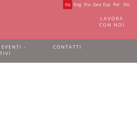
Ita
Eng
Fra
Deu
Esp
Por
Slo
LAVORA
CON NOI
 EVENTI -
CONTATTI
TIVI