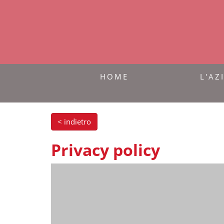
HOME
L'AZ
< indietro
Privacy policy