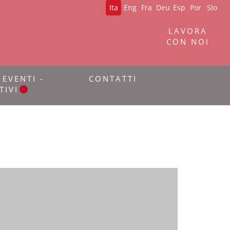
Ita
Eng
Fra
Deu
Esp
Por
Slo
LAVORA
CON NOI
 EVENTI -
CONTATTI
TIVI