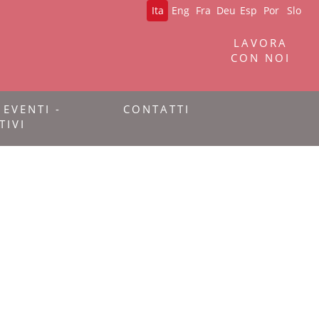
Ita
Eng
Fra
Deu
Esp
Por
Slo
LAVORA
CON NOI
 EVENTI -
CONTATTI
TIVI