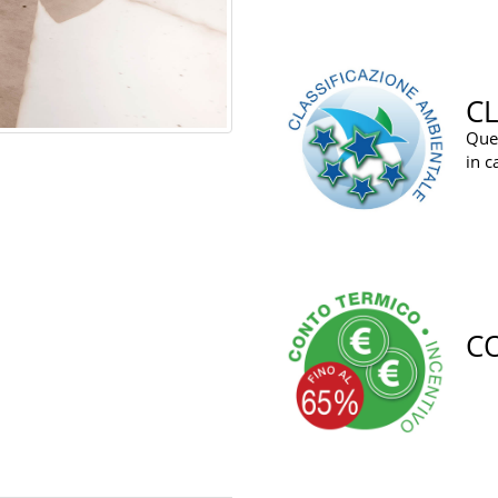
CL
Ques
in c
C