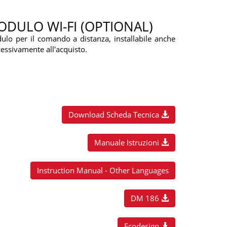
DULO WI-FI (OPTIONAL)
lo per il comando a distanza, installabile anche
essivamente all'acquisto.
Download Scheda Tecnica
Manuale Istruzioni
Instruction Manual - Other Languages
DM 186
Ecodesign