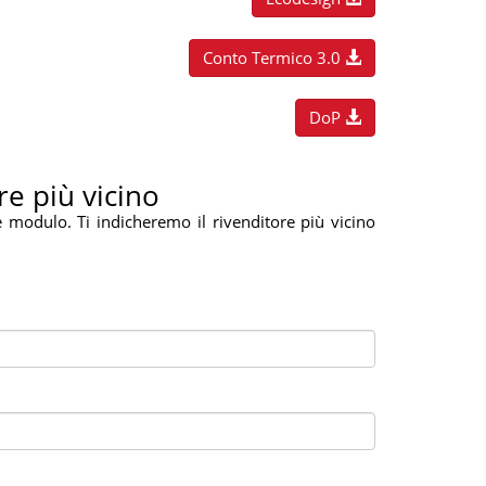
Conto Termico 3.0
DoP
re più vicino
e modulo. Ti indicheremo il rivenditore più vicino