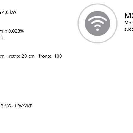
n 4,0 kW
MO
Modu
succ
Pmin 0,023%
/h
cm - retro: 20 cm - fronte: 100
 B-VG - LRV/VKF