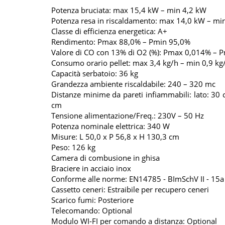
Potenza bruciata: max 15,4 kW – min 4,2 kW
Potenza resa in riscaldamento: max 14,0 kW – mi
Classe di efficienza energetica: A+
Rendimento: Pmax 88,0% – Pmin 95,0%
Valore di CO con 13% di O2 (%): Pmax 0,014% – 
Consumo orario pellet: max 3,4 kg/h – min 0,9 kg
Capacità serbatoio: 36 kg
Grandezza ambiente riscaldabile: 240 – 320 mc
Distanze minime da pareti infiammabili: lato: 30 
cm
Tensione alimentazione/Freq.: 230V – 50 Hz
Potenza nominale elettrica: 340 W
Misure: L 50,0 x P 56,8 x H 130,3 cm
Peso: 126 kg
Camera di combusione in ghisa
Braciere in acciaio inox
Conforme alle norme: EN14785 - BImSchV II - 15a
Cassetto ceneri: Estraibile per recupero ceneri
Scarico fumi: Posteriore
Telecomando: Optional
Modulo WI-FI per comando a distanza: Optional