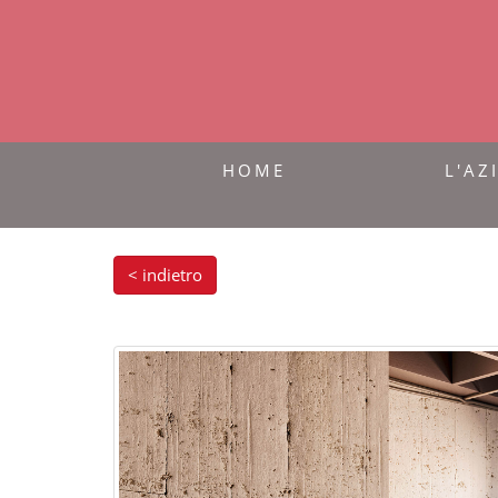
HOME
L'AZ
< indietro